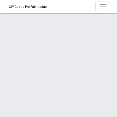
CW Casas Pré-Fabricadas
Serviço > CASAS PRÉ FABRICADAS EM
MADEIRA
Início
Serviço